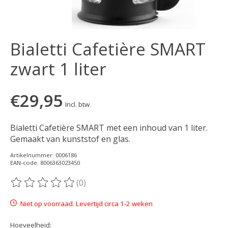
Bialetti Cafetière SMART
zwart 1 liter
€29,95
Incl. btw
Bialetti Cafetière SMART met een inhoud van 1 liter.
Gemaakt van kunststof en glas.
Artikelnummer: 0006186
EAN-code: 8006363023450
(0)
De beoordeling van dit product is
0
van de 5
Niet op voorraad. Levertijd circa 1-2 weken
Hoeveelheid: