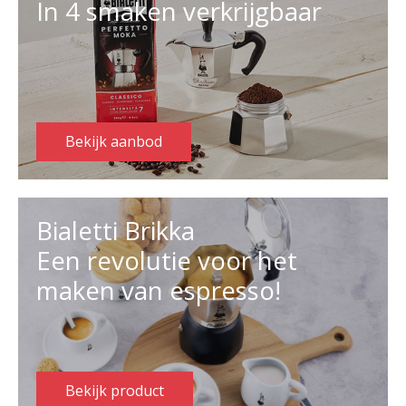
In 4 smaken verkrijgbaar
Bekijk aanbod
Bialetti Brikka
Een revolutie voor het
maken van espresso!
Bekijk product