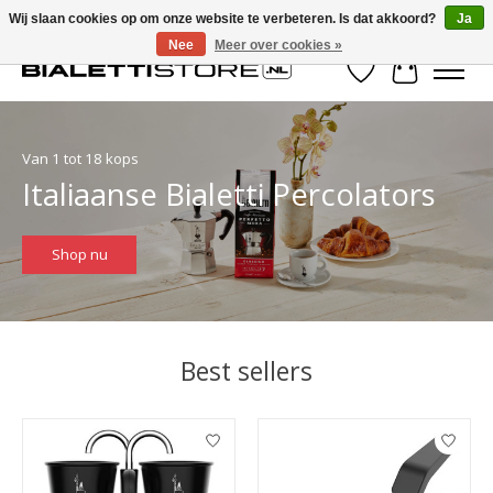
Wij slaan cookies op om onze website te verbeteren. Is dat akkoord?
Ja
Nee
Meer over cookies »
Verlanglijst
Winkelwa
Hero slideshow items
Van 1 tot 18 kops
Italiaanse Bialetti Percolators
Shop nu
Best sellers
Items van productcarrousel