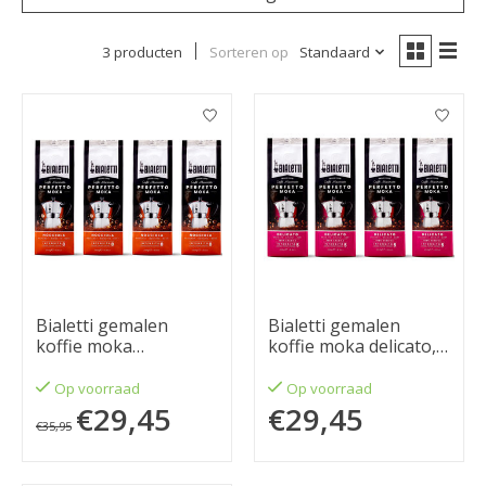
3 producten
Sorteren op
Standaard
Bialetti gemalen
Bialetti gemalen
koffie moka
koffie moka delicato,
hazelnoot, 4x 250
4x 250 gram
gram
Op voorraad
Op voorraad
€29,45
€29,45
€35,95