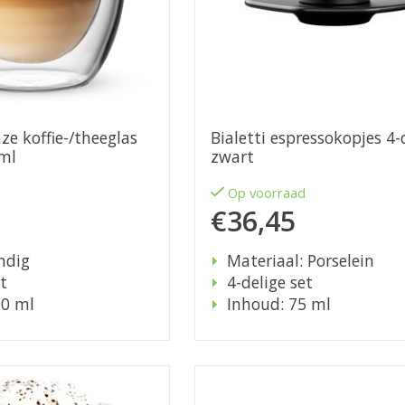
nze koffie-/theeglas
Bialetti espressokopjes 4-
 ml
zwart
d
Op voorraad
€36,45
ndig
Materiaal: Porselein
t
4-delige set
00 ml
Inhoud: 75 ml