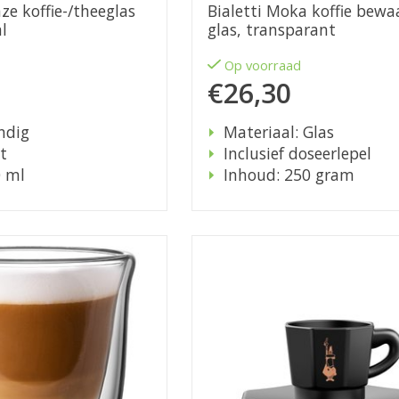
nze koffie-/theeglas
Bialetti Moka koffie bewa
l
glas, transparant
d
Op voorraad
€26,30
ndig
Materiaal: Glas
t
Inclusief doseerlepel
0 ml
Inhoud: 250 gram