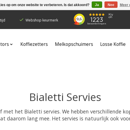
kies op om onze website te verbeteren. Is dat akkoord?
Ja
Nee
Meer 
ijd
Webshop keurmerk
ators
Koffiezetters
Melkopschuimers
Losse Koffie
Bialetti Servies
 af met het Bialetti servies. We hebben verschillende k
gaat daarom lang mee. Het servies is natuurlijk ook vo