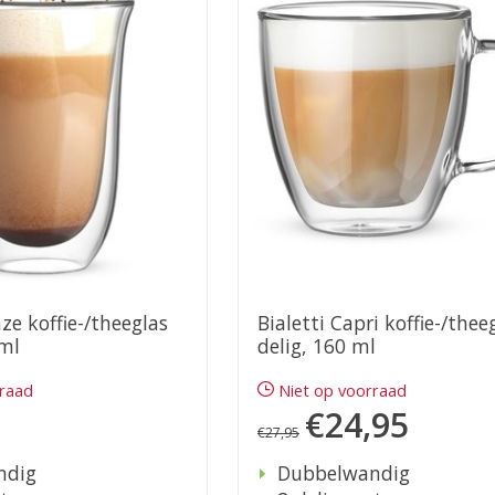
nze koffie-/theeglas
Bialetti Capri koffie-/thee
 ml
delig, 160 ml
rraad
Niet op voorraad
€24,95
€27,95
ndig
Dubbelwandig