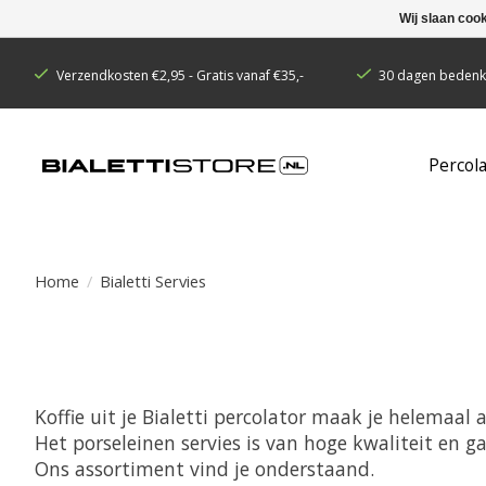
Wij slaan coo
Verzendkosten €2,95 - Gratis vanaf €35,-
30 dagen bedenkt
Percol
Home
/
Bialetti Servies
Koffie uit je Bialetti percolator maak je helemaal
Het porseleinen servies is van hoge kwaliteit en 
Ons assortiment vind je onderstaand.