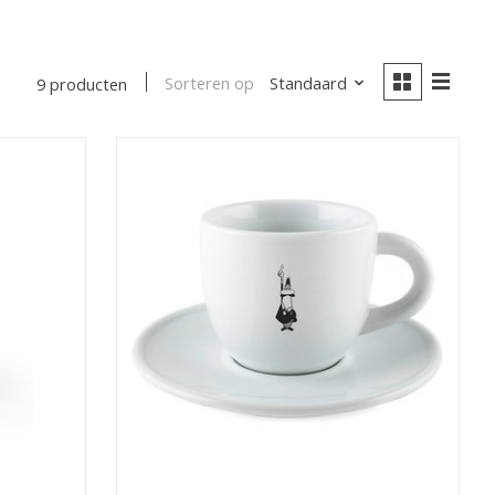
Sorteren op
Standaard
9 producten