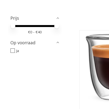
Prijs
Minimale prijswaarde
Price maximum value
€
0
- €
40
Op voorraad
Ja