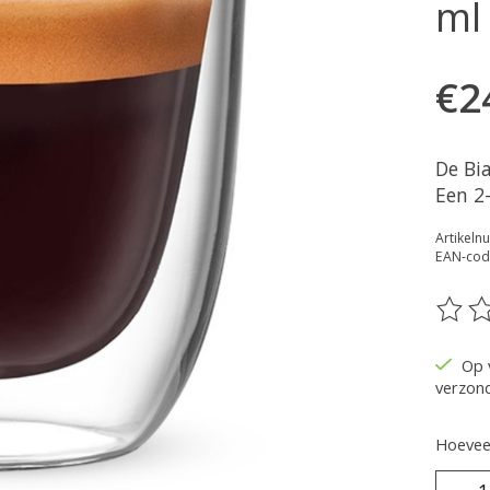
ml
€2
De Bia
Een 2
Artikel
EAN-cod
De be
Op 
verzon
Hoeveel