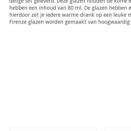
delige set geleverd. Deze glazen houden de koffie
hebben een inhoud van 80 ml. De glazen hebben ee
hierdoor zet je iedere warme drank op een leuke m
Firenze glazen worden gemaakt van hoogwaardig b