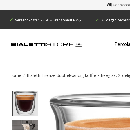
Wij slaan coo
Verzendkosten €2,95 - Gratis vanaf €35,-
30 dagen bedenkt
Percol
Home
/
Bialetti Firenze dubbelwandig koffie-/theeglas, 2-deli
Product image slideshow Items