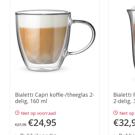
Items van productcarrousel
Bialetti Capri koffie-/theeglas 2-
Bialetti 
delig, 160 ml
2-delig,
Niet op voorraad
Niet op
€24,95
€32,
€27,95