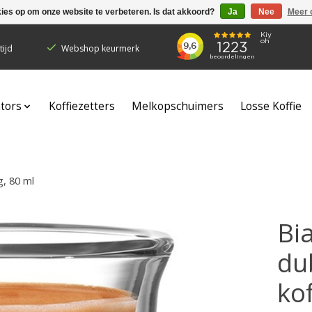
kies op om onze website te verbeteren. Is dat akkoord?
Ja
Nee
Meer 
ijd
Webshop keurmerk
ators
Koffiezetters
Melkopschuimers
Losse Koffie
g, 80 ml
Bia
du
kof