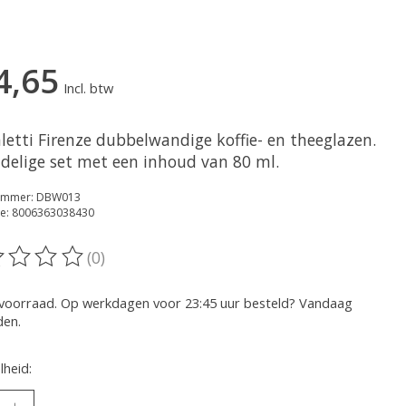
4,65
Incl. btw
letti Firenze dubbelwandige koffie- en theeglazen.
-delige set met een inhoud van 80 ml.
nummer: DBW013
e: 8006363038430
(0)
oordeling van dit product is
0
van de 5
voorraad. Op werkdagen voor 23:45 uur besteld? Vandaag
den.
heid: