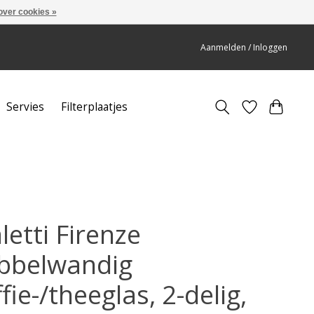
over cookies »
Aanmelden / Inloggen
Servies
Filterplaatjes
letti Firenze
bbelwandig
fie-/theeglas, 2-delig,