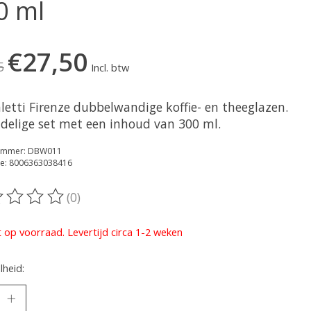
0 ml
€27,50
5
Incl. btw
letti Firenze dubbelwandige koffie- en theeglazen.
-delige set met een inhoud van 300 ml.
nummer: DBW011
e: 8006363038416
(0)
oordeling van dit product is
0
van de 5
t op voorraad. Levertijd circa 1-2 weken
heid: