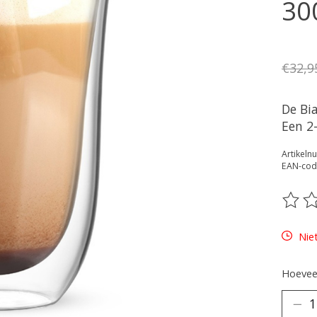
30
€32,9
De Bia
Een 2
Artikel
EAN-cod
De be
Nie
Hoeveel