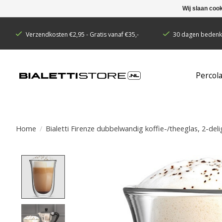
Wij slaan coo
Verzendkosten €2,95 - Gratis vanaf €35,-
30 dagen bedenkt
Percol
Home
/
Bialetti Firenze dubbelwandig koffie-/theeglas, 2-deli
Product image slideshow Items