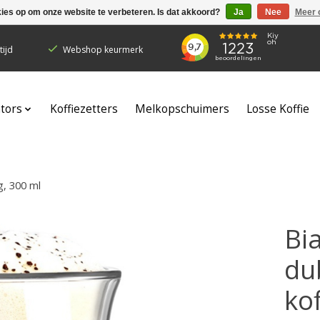
kies op om onze website te verbeteren. Is dat akkoord?
Ja
Nee
Meer 
ijd
Webshop keurmerk
ators
Koffiezetters
Melkopschuimers
Losse Koffie
g, 300 ml
Bia
du
kof