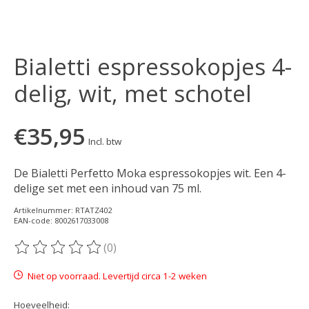
Bialetti espressokopjes 4-
delig, wit, met schotel
€35,95
Incl. btw
De Bialetti Perfetto Moka espressokopjes wit. Een 4-
delige set met een inhoud van 75 ml.
Artikelnummer: RTATZ402
EAN-code: 8002617033008
(0)
De beoordeling van dit product is
0
van de 5
Niet op voorraad. Levertijd circa 1-2 weken
Hoeveelheid: