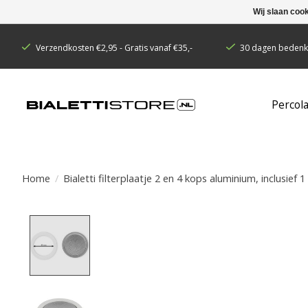
Wij slaan coo
Verzendkosten €2,95 - Gratis vanaf €35,-
30 dagen bedenkt
Percol
Home
/
Bialetti filterplaatje 2 en 4 kops aluminium, inclusief 1 
Product image slideshow Items