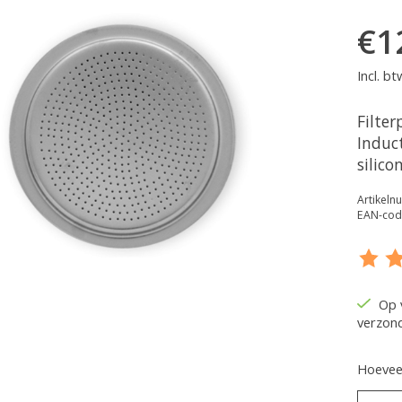
€1
Incl. bt
Filter
Induc
silico
Artikel
EAN-cod
De be
Op 
verzon
Hoeveel