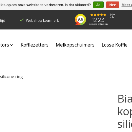
kies op om onze website te verbeteren. Is dat akkoord?
Ja
Nee
Meer 
ijd
Webshop keurmerk
ators
Koffiezetters
Melkopschuimers
Losse Koffie
silicone ring
Bia
ko
sil