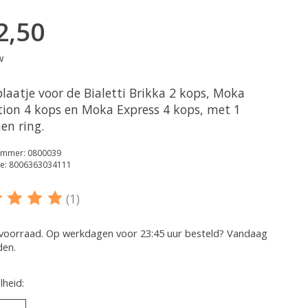
2,50
w
plaatje voor de Bialetti Brikka 2 kops, Moka
tion 4 kops en Moka Express 4 kops, met 1
nen ring.
nummer: 0800039
e: 8006363034111
(1)
oordeling van dit product is
5
van de 5
voorraad. Op werkdagen voor 23:45 uur besteld? Vandaag
den.
heid: