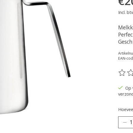
€2
Incl. bt
Melkk
Perfe
Geschi
Artikeln
EAN-cod
De be
Op 
verzon
Hoeveel