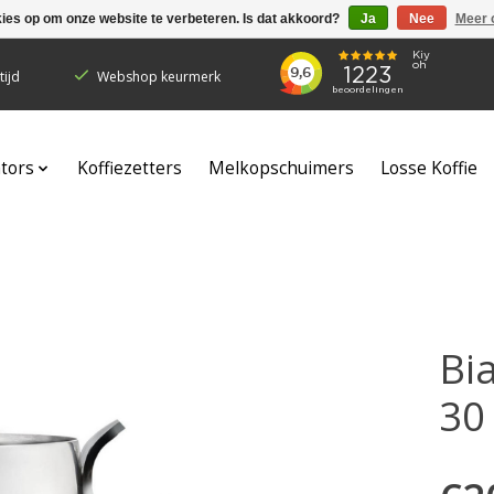
kies op om onze website te verbeteren. Is dat akkoord?
Ja
Nee
Meer 
ijd
Webshop keurmerk
ators
Koffiezetters
Melkopschuimers
Losse Koffie
Bi
30 