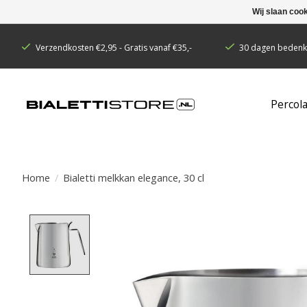
Wij slaan coo
Verzendkosten €2,95 - Gratis vanaf €35,-
30 dagen bedenkt
Percol
Home
/
Bialetti melkkan elegance, 30 cl
Product image slideshow Items