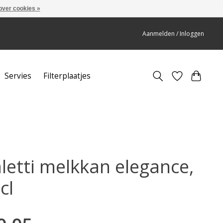
over cookies »
Aanmelden / Inloggen
Servies
Filterplaatjes
aletti melkkan elegance,
cl