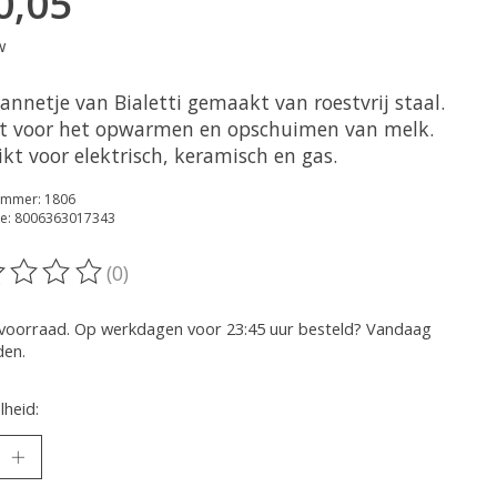
0,05
w
annetje van Bialetti gemaakt van roestvrij staal.
ct voor het opwarmen en opschuimen van melk.
kt voor elektrisch, keramisch en gas.
ummer: 1806
e: 8006363017343
(0)
oordeling van dit product is
0
van de 5
voorraad. Op werkdagen voor 23:45 uur besteld? Vandaag
den.
heid: