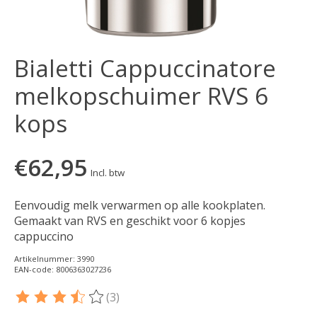
Bialetti Cappuccinatore
melkopschuimer RVS 6
kops
€62,95
Incl. btw
Eenvoudig melk verwarmen op alle kookplaten.
Gemaakt van RVS en geschikt voor 6 kopjes
cappuccino
Artikelnummer: 3990
EAN-code: 8006363027236
(3)
De beoordeling van dit product is
3.65
van de 5