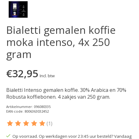
Bialetti gemalen koffie
moka intenso, 4x 250
gram
€32,95
Incl. btw
Bialetti Intenso gemalen koffie. 30% Arabica en 70%
Robusta koffiebonen. 4 zakjes van 250 gram.
Artikelnummer: 096080335
EAN-code: 8006363032452
(1)
De beoordeling van dit product is
5
van de 5
Op voorraad. Op werkdagen voor 23:45 uur besteld? Vandaag